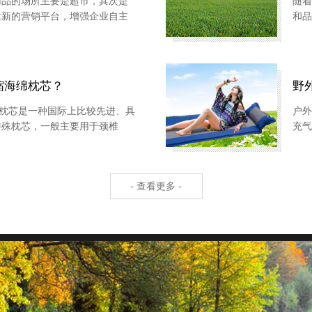
用品的场所主要是超市，其次是
随着
建新的营销平台，增强企业自主
和品
为休闲用品产业发展新的需求。
的前
，休闲用品是具有旺盛生命力的
的速
的市场和巨大的发展...
闲用
缩海绵枕芯？
野
芯是一种国际上比较先进、具
户外
特殊枕芯，一般主要用于颈椎
充气
眠的使用。这种枕芯目前，是采
于一
..
胀。
充物
- 查看更多 -