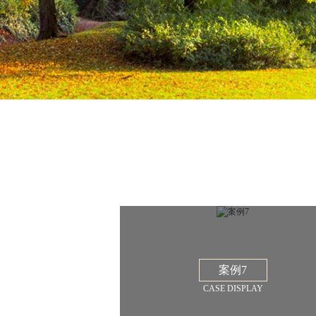
案例7
CASE DISPLAY