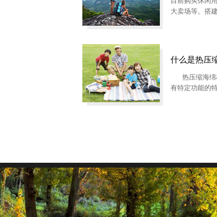
目前购买休闲
大卖场等。搭
营销意识，成
无可争议的是
产品，有着广阔
什么是热压
热压缩海绵枕
有特定功能的
病，打鼾和失
用优质海绵经过.