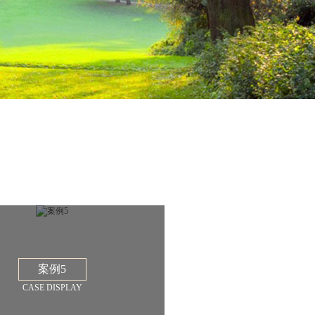
案例5
CASE DISPLAY