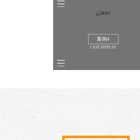
案例4
CASE DISPLAY