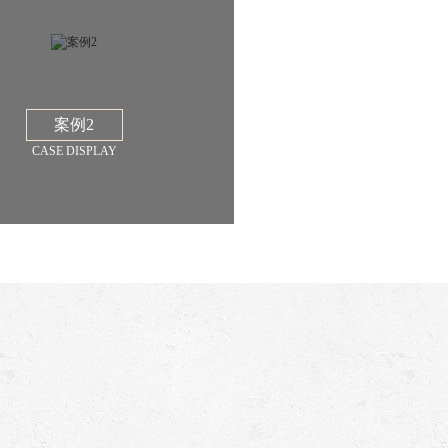
案例2
CASE DISPLAY